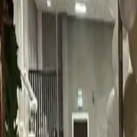
Avdelinger
Priser
Galleri
Om oss
Jobb hos oss
Vanlige spørsmål
Kontakt